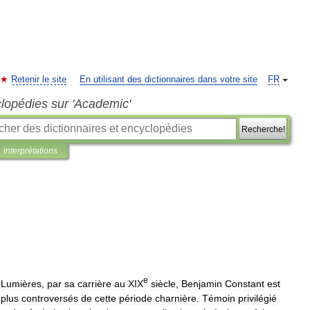
Retenir le site
En utilisant des dictionnaires dans votre site
FR
clopédies sur 'Academic'
Recherche!
interprétations
e
Lumières
,
par
sa
carrière
au
XIX
siècle
,
Benjamin
Constant
est
plus
controversés
de
cette
période
charnière
.
Témoin
privilégié