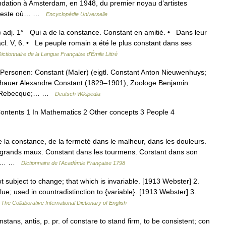
 fondation à Amsterdam, en 1948, du premier noyau d’artistes
anifeste où… …
Encyclopédie Universelle
) adj. 1° Qui a de la constance. Constant en amitié. • Dans leur
l. V, 6. • Le peuple romain a été le plus constant dans ses
ictionnaire de la Langue Française d'Émile Littré
Personen: Constant (Maler) (eigtl. Constant Anton Nieuwenhuys;
dhauer Alexandre Constant (1829–1901), Zoologe Benjamin
 de Rebecque;… …
Deutsch Wikipedia
ontents 1 In Mathematics 2 Other concepts 3 People 4
a constance, de la fermeté dans le malheur, dans les douleurs.
 grands maux. Constant dans les tourmens. Corstant dans son
ité.… …
Dictionnaire de l'Académie Française 1798
t subject to change; that which is invariable. [1913 Webster] 2.
lue; used in countradistinction to {variable}. [1913 Webster] 3.
…
The Collaborative International Dictionary of English
nstans, antis, p. pr. of constare to stand firm, to be consistent; con