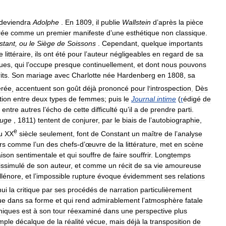
deviendra
Adolphe
.
En
1809
,
il
publie
Wallstein
d
’
après
la
pièce
rée
comme
un
premier
manifeste
d
’
une
esthétique
non
classique
.
stant
,
ou
le
Siège
de
Soissons
.
Cependant
,
quelque
importants
re
littéraire
,
ils
ont
été
pour
l
’
auteur
négligeables
en
regard
de
sa
ques
,
qui
l
’
occupe
presque
continuellement
,
et
dont
nous
pouvons
its
.
Son
mariage
avec
Charlotte
née
Hardenberg
en
1808
,
sa
érée
,
accentuent
son
goût
déjà
prononcé
pour
l
’
introspection
.
Dès
tion
entre
deux
types
de
femmes
;
puis
le
Journal
intime
(
r
édigé
de
entre
autres
l
’
écho
de
cette
difficulté
qu
’
il
a
de
prendre
parti
.
ouge
,
1811
)
tentent
de
conjurer
,
par
le
biais
de
l
’
autobiographie
,
e
u
XX
siècle
seulement
,
font
de
Constant
un
maître
de
l
’
analyse
rs
comme
l
’
un
des
chefs
-
d
’
œuvre
de
la
littérature
,
met
en
scène
aison
sentimentale
et
qui
souffre
de
faire
souffrir
.
Longtemps
issimulé
de
son
auteur
,
et
comme
un
récit
de
sa
vie
amoureuse
llénore
,
et
l
’
impossible
rupture
évoque
évidemment
ses
relations
hui
la
critique
par
ses
procédés
de
narration
particulièrement
ue
dans
sa
forme
et
qui
rend
admirablement
l
’
atmosphère
fatale
hiques
est
à
son
tour
réexaminé
dans
une
perspective
plus
mple
décalque
de
la
réalité
vécue
,
mais
déjà
la
transposition
de