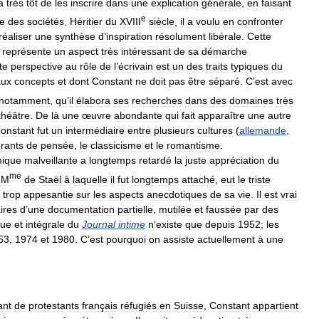
a
très
tôt
de
les
inscrire
dans
une
explication
générale
,
en
faisant
e
ve
des
sociétés
.
Héritier
du
XVIII
siècle
,
il
a
voulu
en
confronter
réaliser
une
synthèse
d
’
inspiration
résolument
libérale
.
Cette
représente
un
aspect
très
intéressant
de
sa
démarche
te
perspective
au
rôle
de
l
’
écrivain
est
un
des
traits
typiques
du
aux
concepts
et
dont
Constant
ne
doit
pas
être
séparé
.
C
’
est
avec
notamment
,
qu
’
il
élabora
ses
recherches
dans
des
domaines
très
théâtre
.
De
là
une
œuvre
abondante
qui
fait
apparaître
une
autre
onstant
fut
un
intermédiaire
entre
plusieurs
cultures
(
allemande
,
rants
de
pensée
,
le
classicisme
et
le
romantisme
.
hique
malveillante
a
longtemps
retardé
la
juste
appréciation
du
me
M
de
Staël
à
laquelle
il
fut
longtemps
attaché
,
eut
le
triste
trop
appesantie
sur
les
aspects
anecdotiques
de
sa
vie
.
Il
est
vrai
aires
d
’
une
documentation
partielle
,
mutilée
et
faussée
par
des
que
et
intégrale
du
Journal
intime
n
’
existe
que
depuis
1952
;
les
53
,
1974
et
1980
.
C
’
est
pourquoi
on
assiste
actuellement
à
une
ant
de
protestants
français
réfugiés
en
Suisse
,
Constant
appartient