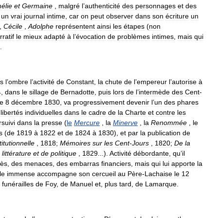
élie
et
Germaine
,
malgré
l
’
authenticité
des
personnages
et
des
un
vrai
journal
intime
,
car
on
peut
observer
dans
son
écriture
un
,
Cécile
,
Adolphe
représentent
ainsi
les
étapes
(
non
rratif
le
mieux
adapté
à
l
’
évocation
de
problèmes
intimes
,
mais
qui
.
s
l
’
ombre
l
’
activité
de
Constant
,
la
chute
de
l
’
empereur
l
’
autorise
à
4
,
dans
le
sillage
de
Bernadotte
,
puis
lors
de
l
’
intermède
des
Cent
-
le
8
décembre
1830
,
va
progressivement
devenir
l
’
un
des
phares
libertés
individuelles
dans
le
cadre
de
la
Charte
et
contre
les
suivi
dans
la
presse
(
le
Mercure
,
la
Minerve
,
la
Renommée
,
le
s
(
de
1819
à
1822
et
de
1824
à
1830
),
et
par
la
publication
de
itutionnelle
,
1818
;
Mémoires
sur
les
Cent
-
Jours
,
1820
;
De
la
littérature
et
de
politique
,
1829
...).
Activité
débordante
,
qu
’
il
cès
,
des
menaces
,
des
embarras
financiers
,
mais
qui
lui
apporte
la
le
immense
accompagne
son
cercueil
au
Père
-
Lachaise
le
12
funérailles
de
Foy
,
de
Manuel
et
,
plus
tard
,
de
Lamarque
.