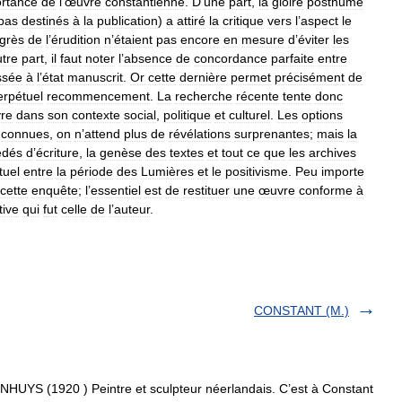
rtance
de
l
’
œuvre
constantienne
.
D
’
une
part
,
la
gloire
posthume
pas
destinés
à
la
publication
)
a
attiré
la
critique
vers
l
’
aspect
le
grès
de
l
’
érudition
n
’
étaient
pas
encore
en
mesure
d
’
éviter
les
utre
part
,
il
faut
noter
l
’
absence
de
concordance
parfaite
entre
ssée
à
l
’
état
manuscrit
.
Or
cette
dernière
permet
précisément
de
erpétuel
recommencement
.
La
recherche
récente
tente
donc
re
dans
son
contexte
social
,
politique
et
culturel
.
Les
options
connues
,
on
n
’
attend
plus
de
révélations
surprenantes
;
mais
la
édés
d
’
écriture
,
la
genèse
des
textes
et
tout
ce
que
les
archives
tuel
entre
la
période
des
Lumières
et
le
positivisme
.
Peu
importe
cette
enquête
;
l
’
essentiel
est
de
restituer
une
œuvre
conforme
à
tive
qui
fut
celle
de
l
’
auteur
.
CONSTANT (M.)
(1920 ) Peintre et sculpteur néerlandais. C’est à Constant