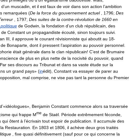
d
’
un
muscadin
,
et
il
est
faux
de
voir
dans
son
action
l
’
ambition
s
remarquées
(
De
la
force
du
gouvernement
actuel
,
1796
;
Des
Terreur
,
1797
;
Des
suites
de
la
contre
-
révolution
de
1660
en
politique
de
Godwin
,
la
fondation
d
’
un
club
républicain
,
des
de
Constant
un
propagandiste
écouté
,
sinon
toujours
suivi
.
an
III
,
il
approuve
le
courant
révisionniste
qui
aboutit
au
18
-
de
Bonaparte
,
dont
il
pressent
l
’
aspiration
au
pouvoir
personnel
.
phorie
était
générale
dans
le
clan
républicain
!
C
’
est
de
Brumaire
onscience
de
plus
en
plus
nette
de
la
nocivité
du
pouvoir
,
quand
Par
ses
discours
au
Tribunat
et
dans
sa
vaste
étude
sur
la
ans
un
grand
pays
» (
in
édit
),
Constant
va
essayer
de
parer
au
opposition
,
mal
comprise
,
ne
vise
pas
tant
la
personne
du
Premier
d
’«
idéologues
»,
Benjamin
Constant
commence
alors
sa
traversée
me
cisme
qui
frappe
M
de
Staël
.
Période
extrêmement
féconde
,
s
qui
ôtent
à
l
’
écrivain
tout
espoir
de
publication
.
Il
accumule
des
la
Restauration
.
En
1803
et
1806
,
il
achève
deux
gros
traités
litique
,
fixe
quasi
définitivement
(
sauf
pour
ce
qui
concerne
la