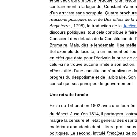
contrairement
à
la
légende
,
Constant
n
’
a
rien
d
’
un
arriviste
sans
scrupule
.
Quatre
brochure
réactions
politiques
suivi
de
Des
effets
de
la
Angleterre
,
1798
),
la
traduction
de
la
Justice
discours
politiques
,
tout
cela
contribue
à
faire
Conscient
des
défauts
de
la
Constitution
de
l
’
Brumaire
.
Mais
,
dès
le
lendemain
,
il
se
méfie
Bel
exemple
de
lucidité
,
à
un
moment
où
l
’
eu
en
effet
que
date
pour
l
’
écrivain
la
prise
de
c
celui
-
ci
ne
trouve
aucune
limite
à
son
action
.
«
Possibilité
d
’
une
constitution
républicaine
d
progrès
du
despotisme
et
de
l
’
arbitraire
.
Son
consul
que
ses
principes
de
gouvernement
.
Une
retraite
forcée
Exclu
du
Tribunat
en
1802
avec
une
fournée
du
désert
.
Jusqu
’
en
1814
,
il
partagera
l
’
ostra
malgré
la
censure
et
l
’
état
général
des
esprit
matériaux
abondants
dont
il
tirera
profit
sous
politiques
.
Le
second
,
intitulé
Principes
de
po