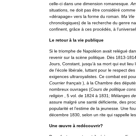
celle
-
ci
dans
une
dimension
romanesque
.
Am
situations
,
ne
doit
pas
être
considéré
comme
«
dérapage
»
vers
la
forme
du
roman
.
Ma
Vie
chronologiques
)
de
la
recherche
du
genre
na
confinent
,
grâce
à
ces
procédés
,
à
l
’
universel
Le
retour
à
la
vie
publique
Si
le
triomphe
de
Napoléon
avait
relégué
dan
revenir
sur
la
scène
politique
.
Dès
1813
-
181
Jours
,
Constant
,
jusqu
’
à
sa
mort
qui
eut
lieu
de
l
’
école
libérale
,
luttant
pour
le
respect
des
exigences
ultraroyalistes
.
Ce
combat
est
pour
Courrier
français
),
à
la
Chambre
des
député
nombreux
ouvrages
(
Cours
de
politique
const
religion
,
5
vol
.
de
1824
à
1831
;
Mélanges
de
assure
malgré
une
santé
déficiente
,
des
pro
popularité
et
l
’
estime
de
la
jeunesse
.
Une
fou
décembre
1830
,
selon
un
rite
qui
rappelle
les
Une
œuvre
à
redécouvrir
?