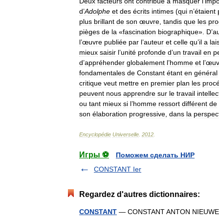
Deux
facteurs
ont
contribué
à
masquer
l
’
impo
d
’
Adolphe
et
des
écrits
intimes
(
qui
n
’
étaient
plus
brillant
de
son
œuvre
,
tandis
que
les
pro
pièges
de
la
«
fascination
biographique
».
D
’
a
l
’
œuvre
publiée
par
l
’
auteur
et
celle
qu
’
il
a
lai
mieux
saisir
l
’
unité
profonde
d
’
un
travail
en
p
d
’
appréhender
globalement
l
’
homme
et
l
’
œuv
fondamentales
de
Constant
étant
en
général
critique
veut
mettre
en
premier
plan
les
proc
peuvent
nous
apprendre
sur
le
travail
intellec
ou
tant
mieux
si
l
’
homme
ressort
différent
de
son
élaboration
progressive
,
dans
la
perspec
Encyclopédie
Universelle
.
2012
.
Игры ⚽
Поможем сделать НИР
CONSTANT Ier
Regardez d'autres dictionnaires:
CONSTANT
— CONSTANT ANTON NIEUWENHUYS 