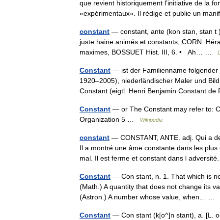
que revient historiquement l’initiative de la
«expérimentaux». Il rédige et publie un m
constant
— constant, ante (kon stan, stan t 
juste haine animés et constants, CORN. Hérac
maximes, BOSSUET Hist. III, 6. • Ah… …
D
Constant
— ist der Familienname folgender 
1920–2005), niederländischer Maler und Bil
Constant (eigtl. Henri Benjamin Constant
Constant
— or The Constant may refer to: C
Organization 5 …
Wikipedia
constant
— CONSTANT, ANTE. adj. Qui a de l
Il a montré une âme constante dans les plus
mal. Il est ferme et constant dans l advers
Constant
— Con stant, n. 1. That which is no
(Math.) A quantity that does not change its va
(Astron.) A number whose value, when… 
Constant
— Con stant (k[o^]n stant), a. [L. o