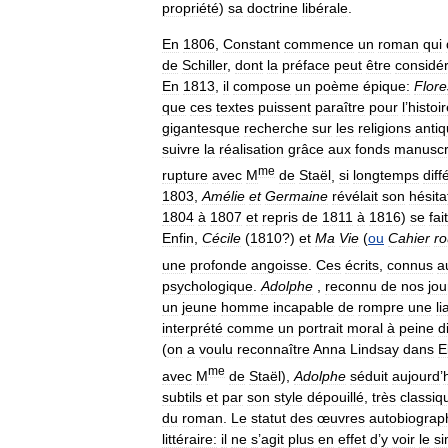
propriété
)
sa
doctrine
libérale
.
En
1806
,
Constant
commence
un
roman
qui
de
Schiller
,
dont
la
préface
peut
être
considé
En
1813
,
il
compose
un
poème
épique:
Flore
que
ces
textes
puissent
paraître
pour
l
’
histoi
gigantesque
recherche
sur
les
religions
anti
suivre
la
réalisation
grâce
aux
fonds
manuscr
me
rupture
avec
M
de
Staël
,
si
longtemps
diff
1803
,
Amélie
et
Germaine
révélait
son
hésita
1804
à
1807
et
repris
de
1811
à
1816
)
se
fait
Enfin
,
Cécile
(
1810
?)
et
Ma
Vie
(
ou
Cahier
r
une
profonde
angoisse
.
Ces
écrits
,
connus
a
psychologique
.
Adolphe
,
reconnu
de
nos
jou
un
jeune
homme
incapable
de
rompre
une
li
interprété
comme
un
portrait
moral
à
peine
d
(
on
a
voulu
reconnaître
Anna
Lindsay
dans
E
me
avec
M
de
Staël
),
Adolphe
séduit
aujourd
’
subtils
et
par
son
style
dépouillé
,
très
classiq
du
roman
.
Le
statut
des
œuvres
autobiograp
littéraire:
il
ne
s
’
agit
plus
en
effet
d
’
y
voir
le
si