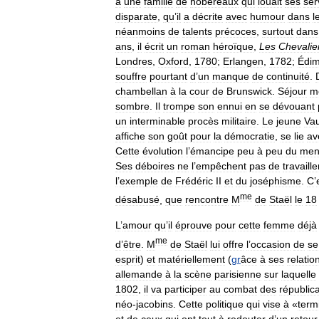
à
une
famille
de
hobereaux
qui
louait
ses
ser
disparate
,
qu
’
il
a
décrite
avec
humour
dans
l
néanmoins
de
talents
précoces
,
surtout
dans
ans
,
il
écrit
un
roman
héroïque
,
Les
Chevalie
Londres
,
Oxford
,
1780
;
Erlangen
,
1782
;
Édi
souffre
pourtant
d
’
un
manque
de
continuité
.
chambellan
à
la
cour
de
Brunswick
.
Séjour
m
sombre
.
Il
trompe
son
ennui
en
se
dévouant
un
interminable
procès
militaire
.
Le
jeune
Va
affiche
son
goût
pour
la
démocratie
,
se
lie
av
Cette
évolution
l
’
émancipe
peu
à
peu
du
men
Ses
déboires
ne
l
’
empêchent
pas
de
travaille
l
’
exemple
de
Frédéric
II
et
du
joséphisme
.
C
’
me
désabusé
,
que
rencontre
M
de
Staël
le
18
L
’
amour
qu
’
il
éprouve
pour
cette
femme
déjà
me
d
’
être
.
M
de
Staël
lui
offre
l
’
occasion
de
se
esprit
)
et
matériellement
(
gr
âce
à
ses
relatio
allemande
à
la
scène
parisienne
sur
laquelle
1802
,
il
va
participer
au
combat
des
républic
néo
-
jacobins
.
Cette
politique
qui
vise
à
«
term
et
de
ceux
qui
ont
tout
à
redouter
d
’
un
retour