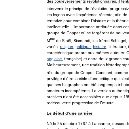
des
bouleversements
révolutionnaires
,
il
tent
intervenir
le
principe
de
l
’
évolution
progressi
les
leçons
avec
l
’
expérience
récente
,
afin
de
tentative
pour
combiner
l
’
histoire
et
la
théorie
intellectuelle
.
L
’
importance
attribuée
dans
cet
groupe
de
Coppet
où
se
forgèrent
de
nouve
me
M
de
Staël
,
Sismondi
,
les
frères
Schlegel
,
variés:
religion
,
politique
,
histoire
,
littérature
,
caractéristique
propre
aux
mêmes
auteurs:
C
anglaise
,
française
)
et
entre
deux
grands
cou
Malheureusement
,
une
tradition
historiograp
rôle
du
groupe
de
Coppet
.
Constant
,
comme
privilège
d
’
être
la
cible
d
’
une
critique
qui
s
’
est
que
ses
biographes
ont
été
longtemps
tribut
amateurs
incompétents
.
La
version
authenti
archives
n
’
ont
été
accessibles
que
depuis
19
redécouverte
progressive
de
l
’
œuvre
.
Le
début
d
’
une
carrière
Né
le
25
octobre
1767
à
Lausanne
,
descend