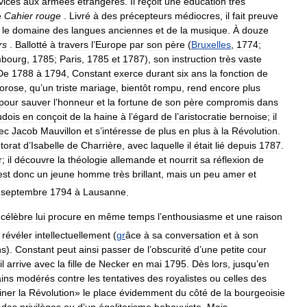
vices
aux
armées
étrangères
.
Il
reçoit
une
éducation
très
e
Cahier
rouge
.
Livré
à
des
précepteurs
médiocres
,
il
fait
preuve
le
domaine
des
langues
anciennes
et
de
la
musique
.
À
douze
rs
.
Ballotté
à
travers
l
’
Europe
par
son
père
(
Bruxelles
,
1774
;
mbourg
,
1785
;
Paris
,
1785
et
1787
),
son
instruction
très
vaste
De
1788
à
1794
,
Constant
exerce
durant
six
ans
la
fonction
de
orose
,
qu
’
un
triste
mariage
,
bientôt
rompu
,
rend
encore
plus
pour
sauver
l
’
honneur
et
la
fortune
de
son
père
compromis
dans
udois
en
conçoit
de
la
haine
à
l
’
égard
de
l
’
aristocratie
bernoise
;
il
ec
Jacob
Mauvillon
et
s
’
intéresse
de
plus
en
plus
à
la
Révolution
.
torat
d
’
Isabelle
de
Charrière
,
avec
laquelle
il
était
lié
depuis
1787
.
r
;
il
découvre
la
théologie
allemande
et
nourrit
sa
réflexion
de
est
donc
un
jeune
homme
très
brillant
,
mais
un
peu
amer
et
septembre
1794
à
Lausanne
.
célèbre
lui
procure
en
même
temps
l
’
enthousiasme
et
une
raison
révéler
intellectuellement
(
gr
âce
à
sa
conversation
et
à
son
ns
).
Constant
peut
ainsi
passer
de
l
’
obscurité
d
’
une
petite
cour
il
arrive
avec
la
fille
de
Necker
en
mai
1795
.
Dès
lors
,
jusqu
’
en
ains
modérés
contre
les
tentatives
des
royalistes
ou
celles
des
iner
la
Révolution
»
le
place
évidemment
du
côté
de
la
bourgeoisie
des
privilèges
ou
d
’
un
égalitarisme
babouviste
.
Mais
,