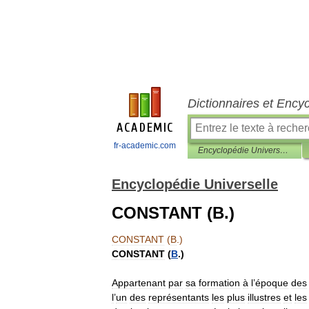
Dictionnaires et Ency
fr-academic.com
Encyclopédie Universelle
Encyclopédie Universelle
CONSTANT (B.)
CONSTANT
(
B
.)
CONSTANT
(
B
.)
Appartenant
par
sa
formation
à
l
’
époque
des
l
’
un
des
représentants
les
plus
illustres
et
les